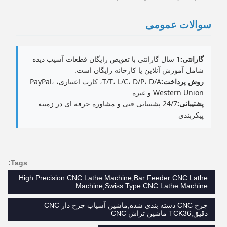
سوالات عمومی
گارانتی:
1 سال گارانتی با تعویض رایگان قطعات آسیب دیده
شامل آموزش آنلاین یا کارخانه رایگان است.
روش پرداخت:
T/T، L/C، D/P، D/A، کارت اعتباری، PayPal،
Western Union و غیره
پشتیبانی:
24/7 پشتیبانی فنی و مشاوره حرفه ای در زمینه
پیکربندی
Tags:
High Precision CNC Lathe Machine,Bar Feeder CNC Lathe
Machine,Swiss Type CNC Lathe Machine
چرخ CNC دسته بندی شده,ماشین آسیاب چرخ دار CNC
دقیق,TCK36 ماشین تراش CNC