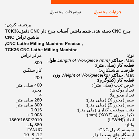
جزئیات محصول
توضیحات محصول
برجسته کردن:
چرخ CNC دسته بندی شده,ماشین آسیاب چرخ دار CNC دقیق,TCK36
ماشین تراش CNC
,
CNC Lathe Milling Machine Precise
,
TCK36 CNC Lathe Milling Machine
نوع:
مرکز تراش
Max.
حداکثر
Length of Workpiece (mm)
طول
300
قطعه کار (میلی متر)
:
ظرفیت ماشینکاری:
کار سنگین
Max.
حداکثر
Weight of Workpiece(kg)
وزن
200
قطعه کار (کیلوگرم)
:
عرض تخت (میلی متر):
400 میلی متر
تعداد دوک ها:
مجرد
تعداد محورها:
4
سفر (محور X) (میلی متر):
280 میلی متر
سفر (محور Z) (میلی متر):
300 میلی متر
دقت موقعیت گذاری (ملی متر):
0.016
تکرارپذیری (X/Y/Z) (mm):
0.008 ±
ابعاد ((L*W*H):
2010*1630*1860
ولتاژ:
380 ولت
سیستم کنترل CNC:
FANUC
ایستگاه های پست ابزار:
12، 8، 10