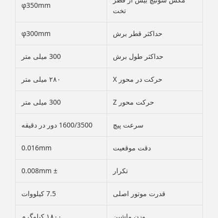
φ350mm
تخت
حداکثر قطر برش
φ300mm
حداکثر طول برش
300 میلی متر
حرکت در محور X
۲۸۰ میلی متر
حرکت محور Z
300 میلی متر
سرعت پیچ
1600/3500 دور در دقیقه
دقت موقعیت
0.016mm
تکرار
± 0.008mm
قدرت موتور اصلی
7.5 کیلووات
وزن ماشین
۱۸۰۰ کیلوگرم