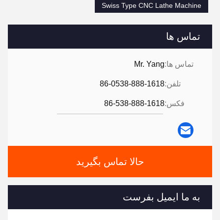
Swiss Type CNC Lathe Machine
تماس ها
تماس ها:
Mr. Yang
تلفن:
86-0538-888-1618
فکس:
86-538-888-1618
حالا تماس بگیرید
به ما ایمیل بفرست