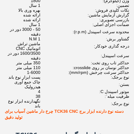
وزن (کیلوگرم):
1800
تضمین:
1 سال
نکات کلیدی فروش:
بهره وری بالا
گزارش آزمایش ماشین:
ارائه شده
بازرسی تصویری:
ارائه شده
ضمانت اجزای اصلی:
1 سال
50 - 3000 دور در
محدوده سرعت اسپیندل (r.p.m):
دقیقه
گشتاور برش:
1 N.M
ماشین تراش
درجه گذاری خودکار:
اتوماتیک CNC
1600/3500 دور در
سرعت اسپیندل:
دقیقه
حداکثر تاب روی تخت:
350 میلی متر
حداکثر نوسان بر روی crosslide:
110 میلی متر
حداکثر سرعت چرخش (mm/rpm):
1-6000
نوع برجک:
پست ابزار نوع باند
چاک جمع آوری
بستن:
هیدرولیک
موتور اسپیندل C:
4
ظرفیت میله`:
38
نگهدارنده ابزار نوع
نوع برجک:
باند
دسته نوع دارنده ابزار برج TCK36 CNC چرخ دار ماشین آسیاب برای
تولید دقیق