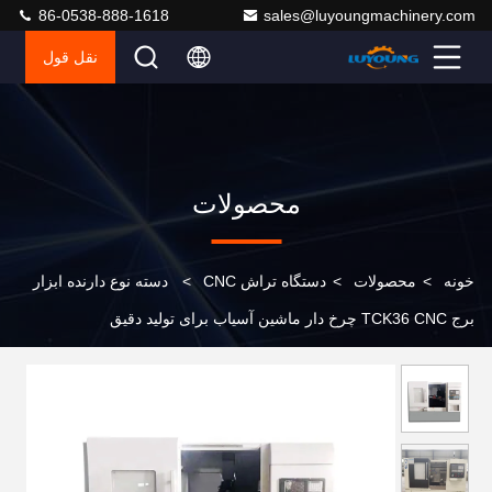
86-0538-888-1618
sales@luyoungmachinery.com
نقل قول
محصولات
خونه
>
محصولات
>
دستگاه تراش CNC
>
دسته نوع دارنده ابزار
برج TCK36 CNC چرخ دار ماشین آسیاب برای تولید دقیق