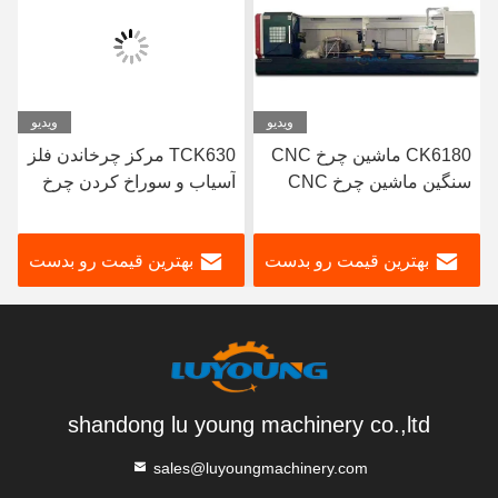
ویدیو
ویدیو
CK6180 ماشین چرخ CNC
TCK630 مرکز چرخاندن فلز
سنگین ماشین چرخ CNC
آسیاب و سوراخ کردن چرخ
تخت تخت سنگین
دار بستر شیب دار Cnc
3000rpm 3500rpm
بهترین قیمت رو بدست
بهترین قیمت رو بدست
بیار
بیار
shandong lu young machinery co.,ltd
sales@luyoungmachinery.com